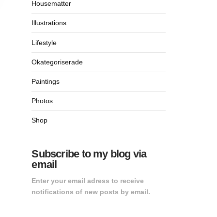
Housematter
Illustrations
Lifestyle
Okategoriserade
Paintings
Photos
Shop
Subscribe to my blog via
email
Enter your email adress to receive
notifications of new posts by email.