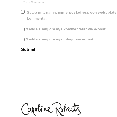
Spara mitt namn, min e-postadress och webbplats i
kommentar.
Meddela mig om nya kommentarer via e-post.
Meddela mig om nya inlägg via e-post.