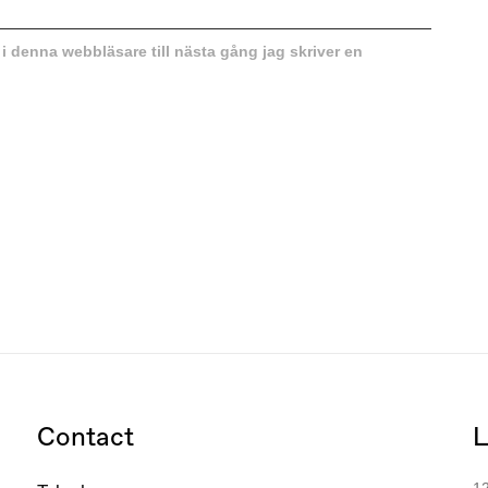
 denna webbläsare till nästa gång jag skriver en
Contact
L