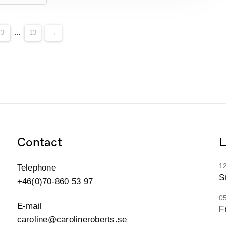
3
...
13
→
Contact
L
1
Telephone
St
+46(0)70-860 53 97
0
E-mail
F
caroline@carolineroberts.se