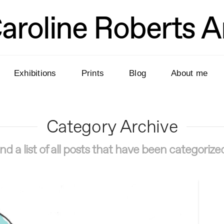
aroline Roberts A
Exhibitions
Prints
Blog
About me
Category Archive
find a list of all posts that have been categoriz