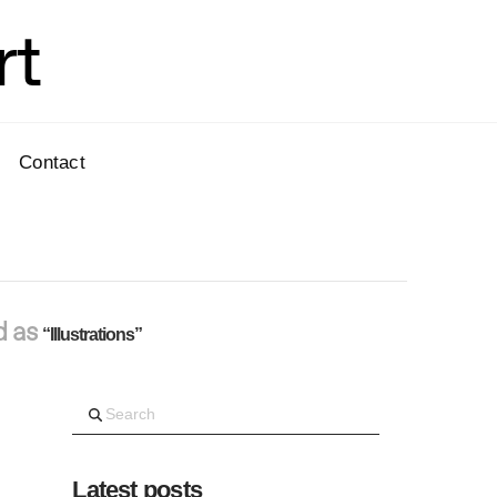
rt
Contact
ed as
“Illustrations”
Search
Latest posts