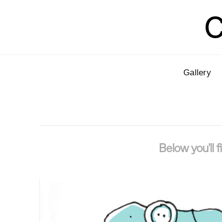
C
Gallery
Below you'll 