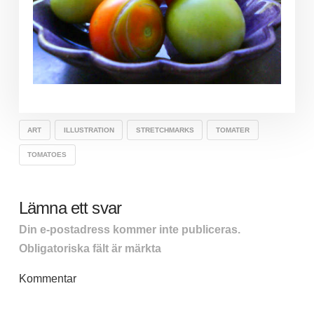
ART
ILLUSTRATION
STRETCHMARKS
TOMATER
TOMATOES
Lämna ett svar
Din e-postadress kommer inte publiceras.
Obligatoriska fält är märkta
*
Kommentar
*