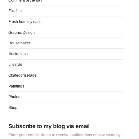
Comment of the day
Fikafoto
Fresh from my easel
Graphic Design
Housematter
Illustrations
Lifestyle
Okategoriserade
Paintings
Photos
Shop
Subscribe to my blog via email
Enter your email adress to receive notifications of new posts by