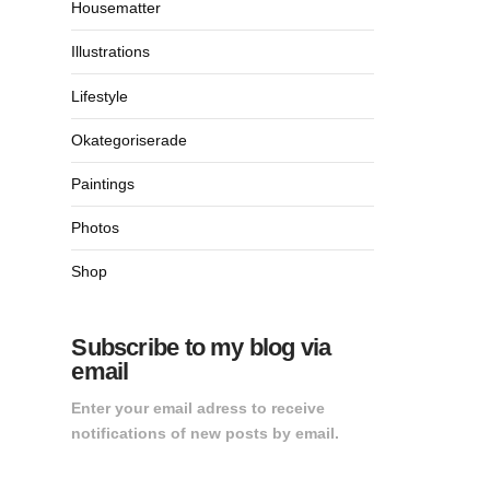
Housematter
Illustrations
Lifestyle
Okategoriserade
Paintings
Photos
Shop
Subscribe to my blog via
email
Enter your email adress to receive
notifications of new posts by email.