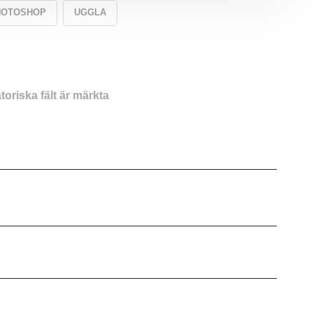
HOTOSHOP
UGGLA
toriska fält är märkta
*