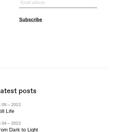
Email
adress
Subscribe
atest posts
2.09 – 2022
ill Life
5.04 – 2022
rom Dark to Light