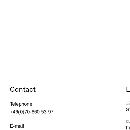
Contact
L
1
Telephone
St
+46(0)70-860 53 97
0
E-mail
F