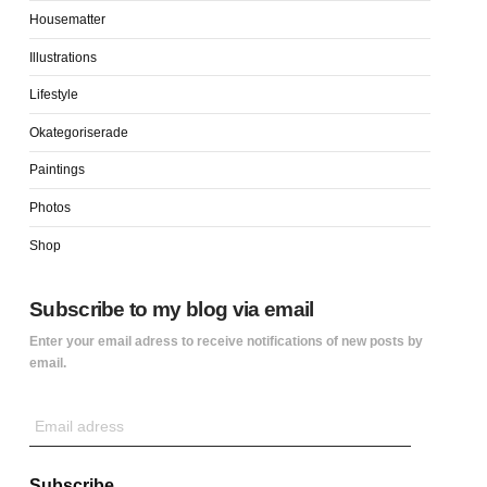
Housematter
Illustrations
Lifestyle
Okategoriserade
Paintings
Photos
Shop
Subscribe to my blog via email
Enter your email adress to receive notifications of new posts by
email.
Email
adress
Subscribe