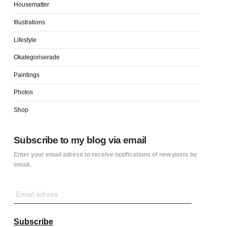
Housematter
Illustrations
Lifestyle
Okategoriserade
Paintings
Photos
Shop
Subscribe to my blog via email
Enter your email adress to receive notifications of new posts by
email.
Email
adress
Subscribe